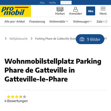
Abo
Hefte
Produkte
Abo
Marken
Anmelden
Menü
Alle pro+ Artikel
Finanzierung
Wohnmobile
Wohnwagen
Zubehör
Stellplatzsuche
Parking Phare de Gatteville (kostenlos) in Gatteville-le-Phar
9 Bilder
© Günter-Ipl
Wohnmobilstellplatz Parking
Phare de Gatteville in
Gatteville-le-Phare
4 Bewertungen