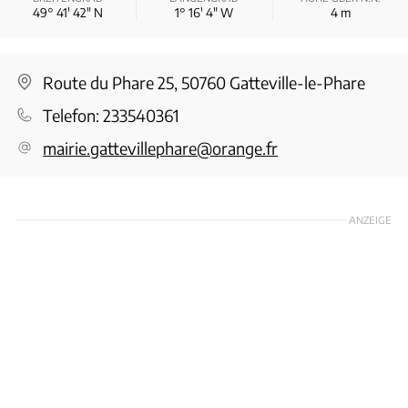
49° 41′ 42″ N
1° 16′ 4″ W
4
m
Route du Phare 25, 50760 Gatteville-le-Phare
Telefon:
233540361
mairie.gattevillephare@orange.fr
ANZEIGE