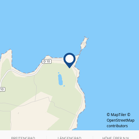
© MapTiler
©
OpenStreetMap
contributors
BREITENGRAD
LÄNGENGRAD
HÖHE ÜBER N.N.