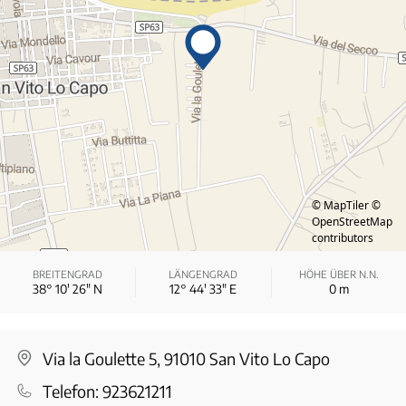
© MapTiler
©
OpenStreetMap
contributors
BREITENGRAD
LÄNGENGRAD
HÖHE ÜBER N.N.
38° 10′ 26″ N
12° 44′ 33″ E
0
m
Via la Goulette 5, 91010 San Vito Lo Capo
Telefon:
923621211