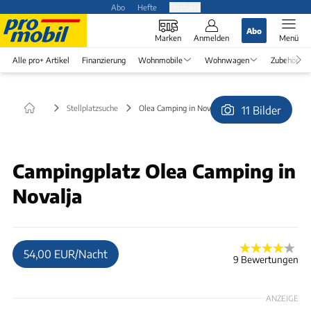
Abo
Hefte
Produkte
Abo
Marken
Anmelden
Menü
Alle pro+ Artikel
Finanzierung
Wohnmobile
Wohnwagen
Zubehör
Stellplatzsuche
Olea Camping in Novalja
11 Bilder
© Stevenb
Campingplatz Olea Camping in
Novalja
54,00 EUR/Nacht
9 Bewertungen
ANZEIGE