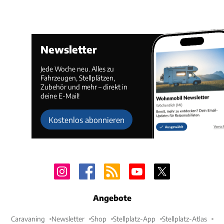
Newsletter
Jede Woche neu. Alles zu
Fahrzeugen, Stellplätzen,
Zubehör und mehr – direkt in
deine E-Mail!
Kostenlos abonnieren
Angebote
Caravaning
Newsletter
Shop
Stellplatz-App
Stellplatz-Atlas