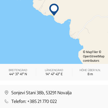
© MapTiler
©
OpenStreetMap
contributors
BREITENGRAD
LÄNGENGRAD
HÖHE ÜBER N.N.
44° 37′ 41″ N
14° 47′ 43″ E
8
m
Sonjevi Stani 38b, 53291 Novalja
Telefon:
+385 21 770 022