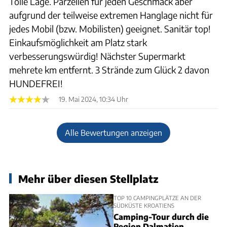
Tolle Lage. Parzellen für jeden Geschmack aber
aufgrund der teilweise extremen Hanglage nicht für
jedes Mobil (bzw. Mobilisten) geeignet. Sanitär top!
Einkaufsmöglichkeit am Platz stark
verbesserungswürdig! Nächster Supermarkt
mehrete km entfernt. 3 Strände zum Glück 2 davon
HUNDEFREI!
19. Mai 2024, 10:34 Uhr
Alle Bewertungen anzeigen
Mehr über diesen Stellplatz
TOP 10 CAMPINGPLÄTZE AN DER
SÜDKÜSTE KROATIENS
Camping-Tour durch die
Region Dalmatien