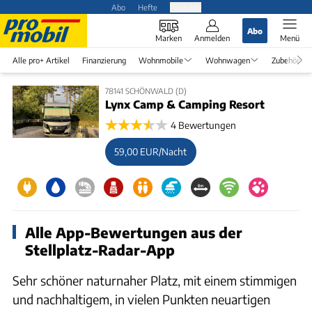
Abo
Hefte
Produkte
Abo
Marken
Anmelden
Menü
Alle pro+ Artikel
Finanzierung
Wohnmobile
Wohnwagen
Zubehör
78141 SCHÖNWALD (D)
Lynx Camp & Camping Resort
4 Bewertungen
59,00 EUR/Nacht
Alle App-Bewertungen aus der
Stellplatz-Radar-App
Sehr schöner naturnaher Platz, mit einem stimmigen
und nachhaltigem, in vielen Punkten neuartigen