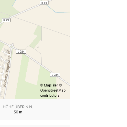
© MapTiler
©
OpenStreetMap
contributors
HÖHE ÜBER N.N.
50
m