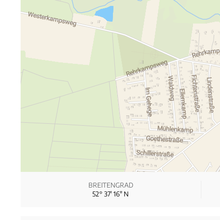
BREITENGRAD
52° 37′ 16″ N