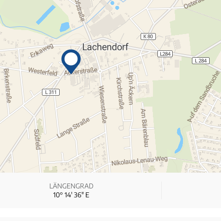
LÄNGENGRAD
10° 14′ 36″ E