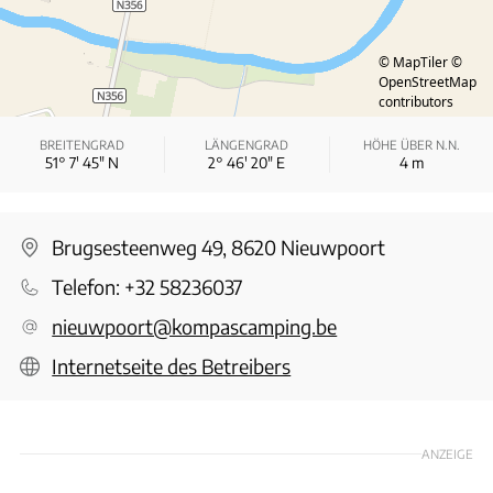
© MapTiler
©
OpenStreetMap
contributors
BREITENGRAD
LÄNGENGRAD
HÖHE ÜBER N.N.
51° 7′ 45″ N
2° 46′ 20″ E
4
m
Brugsesteenweg 49, 8620 Nieuwpoort
Telefon:
+32 58236037
nieuwpoort@kompascamping.be
Internetseite des Betreibers
ANZEIGE