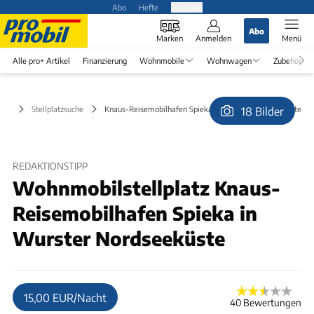
Abo
Hefte
Produkte
Abo
Marken
Anmelden
Menü
Alle pro+ Artikel
Finanzierung
Wohnmobile
Wohnwagen
Zubehör
Stellplatzsuche
Knaus-Reisemobilhafen Spieka in Wurster Nordseeküste
18 Bilder
© Helmut KNAUS KG Campingparks
REDAKTIONSTIPP
Wohnmobilstellplatz Knaus-
Reisemobilhafen Spieka in
Wurster Nordseeküste
15,00 EUR/Nacht
40 Bewertungen