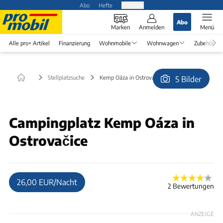
Abo
Hefte
Produkte
Abo
Marken
Anmelden
Menü
Alle pro+ Artikel
Finanzierung
Wohnmobile
Wohnwagen
Zubehör
Stellplatzsuche
Kemp Oáza in Ostrovačice
5 Bilder
© JaneProch
Campingplatz Kemp Oáza in
Ostrovačice
26,00 EUR/Nacht
2 Bewertungen
ANZEIGE