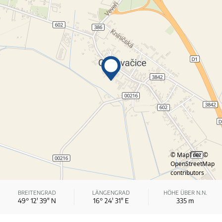
© MapTiler
©
OpenStreetMap
contributors
BREITENGRAD
LÄNGENGRAD
HÖHE ÜBER N.N.
49° 12′ 39″ N
16° 24′ 31″ E
335
m