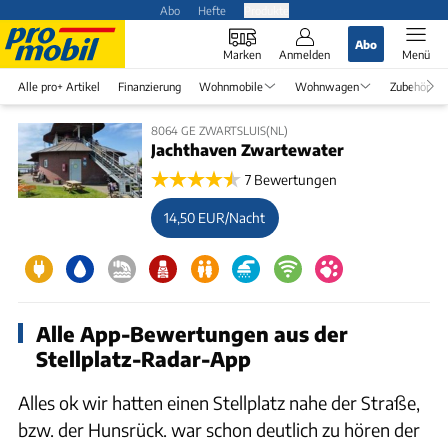
Abo
Hefte
Produkte
Abo
Marken
Anmelden
Menü
Alle pro+ Artikel
Finanzierung
Wohnmobile
Wohnwagen
Zubehör
8064 GE ZWARTSLUIS(NL)
Jachthaven Zwartewater
7 Bewertungen
14,50 EUR/Nacht
Alle App-Bewertungen aus der
Stellplatz-Radar-App
Alles ok wir hatten einen Stellplatz nahe der Straße,
bzw. der Hunsrück. war schon deutlich zu hören der