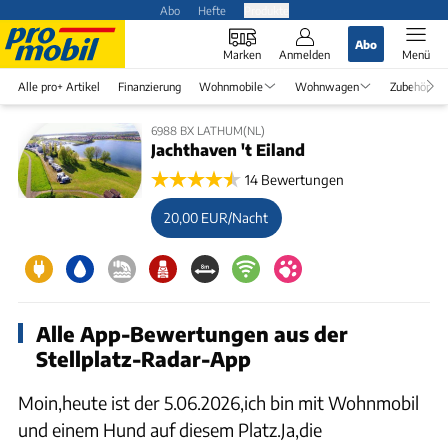
Abo
Hefte
Produkte
Abo
Marken
Anmelden
Menü
Alle pro+ Artikel
Finanzierung
Wohnmobile
Wohnwagen
Zubehör
6988 BX LATHUM(NL)
Jachthaven 't Eiland
14 Bewertungen
20,00 EUR/Nacht
Alle App-Bewertungen aus der
Stellplatz-Radar-App
Moin,heute ist der 5.06.2026,ich bin mit Wohnmobil
und einem Hund auf diesem Platz.Ja,die