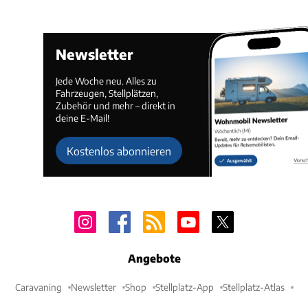
Newsletter
Jede Woche neu. Alles zu
Fahrzeugen, Stellplätzen,
Zubehör und mehr – direkt in
deine E-Mail!
Kostenlos abonnieren
Angebote
Caravaning
Newsletter
Shop
Stellplatz-App
Stellplatz-Atlas