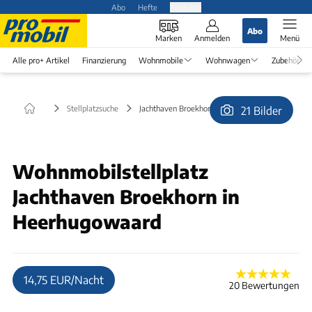
Abo
Hefte
Produkte
Abo
Marken
Anmelden
Menü
Alle pro+ Artikel
Finanzierung
Wohnmobile
Wohnwagen
Zubehör
Stellplatzsuche
Jachthaven Broekhorn in Heerhugowaard
21 Bilder
© wimfolders
Wohnmobilstellplatz
Jachthaven Broekhorn in
Heerhugowaard
14,75 EUR/Nacht
20 Bewertungen