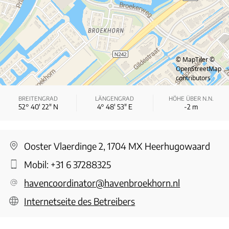
© MapTiler
©
OpenStreetMap
contributors
BREITENGRAD
LÄNGENGRAD
HÖHE ÜBER N.N.
52° 40′ 22″ N
4° 48′ 53″ E
-2
m
Ooster Vlaerdinge 2, 1704 MX Heerhugowaard
Mobil:
+31 6 37288325
havencoordinator@havenbroekhorn.nl
Internetseite des Betreibers