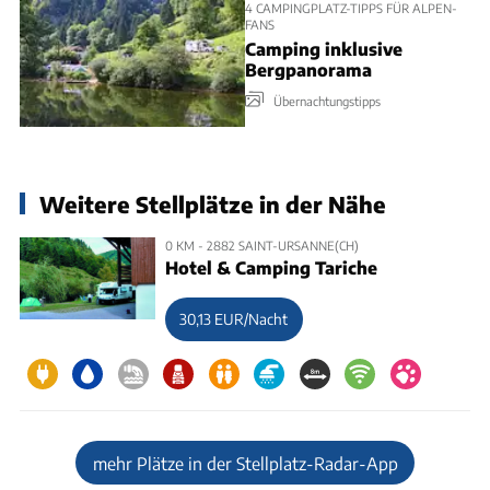
4 CAMPINGPLATZ-TIPPS FÜR ALPEN-
FANS
Camping inklusive
Bergpanorama
Übernachtungstipps
Weitere Stellplätze in der Nähe
0 KM - 2882 SAINT-URSANNE(CH)
Hotel & Camping Tariche
30,13 EUR/Nacht
mehr Plätze in der Stellplatz-Radar-App