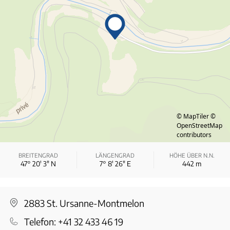
© MapTiler
©
OpenStreetMap
contributors
BREITENGRAD
LÄNGENGRAD
HÖHE ÜBER N.N.
47° 20′ 3″ N
7° 8′ 26″ E
442
m
2883 St. Ursanne-Montmelon
Telefon:
+41 32 433 46 19