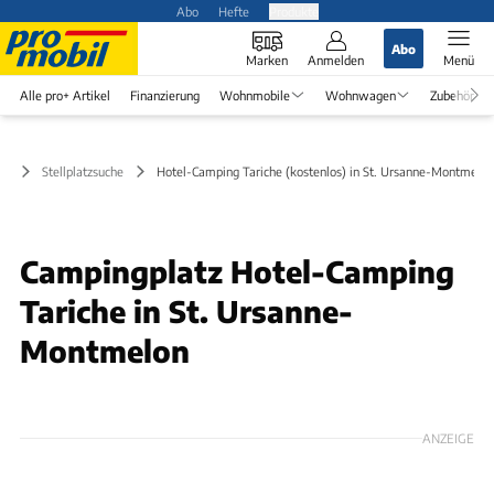
Abo
Hefte
Produkte
Abo
Marken
Anmelden
Menü
Alle pro+ Artikel
Finanzierung
Wohnmobile
Wohnwagen
Zubehör
Stellplatzsuche
Hotel-Camping Tariche (kostenlos) in St. Ursanne-Montmelon
Campingplatz Hotel-Camping
Tariche in St. Ursanne-
Montmelon
ANZEIGE