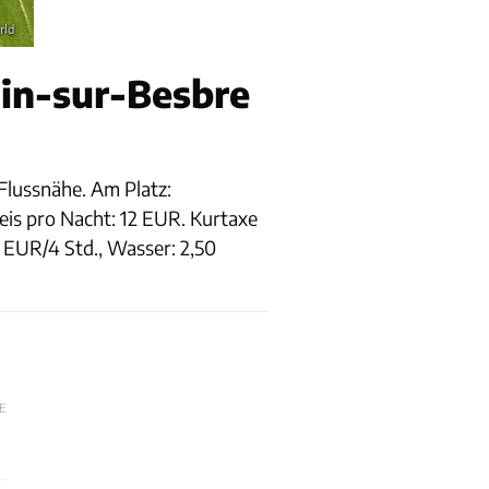
rld
ain-sur-Besbre
 Flussnähe. Am Platz:
is pro Nacht: 12 EUR. Kurtaxe
 EUR/4 Std., Wasser: 2,50
E