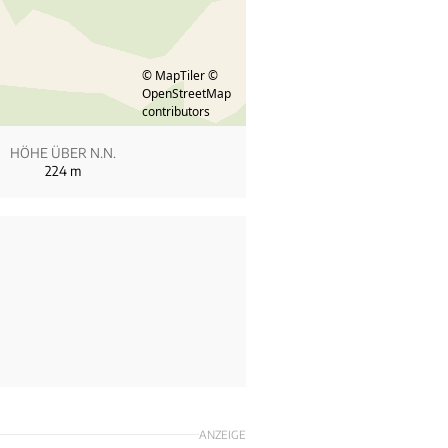
© MapTiler
©
OpenStreetMap
contributors
HÖHE ÜBER N.N.
224
m
ANZEIGE