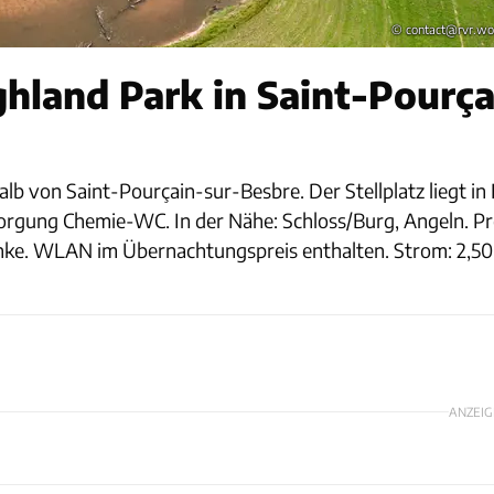
© contact@rvr.wo
hland Park in Saint-Pourç
lb von Saint-Pourçain-sur-Besbre. Der Stellplatz liegt in
rgung Chemie-WC. In der Nähe: Schloss/Burg, Angeln. Pre
nke. WLAN im Übernachtungspreis enthalten. Strom: 2,50
ANZEIG