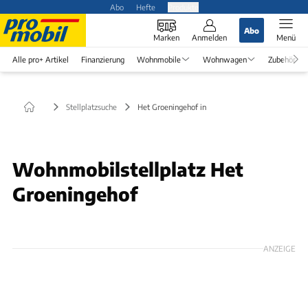
Abo
Hefte
Produkte
Abo
Marken
Anmelden
Menü
Alle pro+ Artikel
Finanzierung
Wohnmobile
Wohnwagen
Zubehör
Stellplatzsuche
Het Groeningehof in
Wohnmobilstellplatz Het
Groeningehof
ANZEIGE