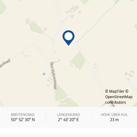
© MapTiler
©
OpenStreetMap
contributors
BREITENGRAD
LÄNGENGRAD
HÖHE ÜBER N.N.
50° 52′ 30″ N
2° 43′ 20″ E
23
m