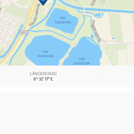
LÄNGENGRAD
6° 32′ 17″ E