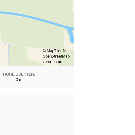
© MapTiler
©
OpenStreetMap
contributors
HÖHE ÜBER N.N.
0
m