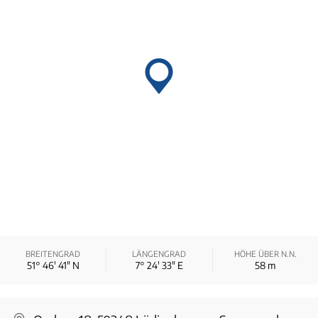
BREITENGRAD
LÄNGENGRAD
HÖHE ÜBER N.N.
51° 46′ 41″ N
7° 24′ 33″ E
58
m