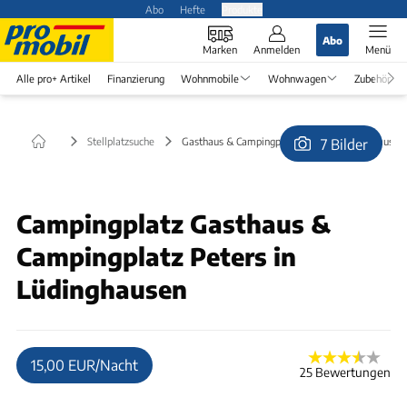
Abo
Hefte
Produkte
Abo
Marken
Anmelden
Menü
Alle pro+ Artikel
Finanzierung
Wohnmobile
Wohnwagen
Zubehör
Stellplatzsuche
Gasthaus & Campingplatz Peters in Lüdinghausen
7 Bilder
© Peedrus
Campingplatz Gasthaus &
Campingplatz Peters in
Lüdinghausen
15,00 EUR/Nacht
25 Bewertungen