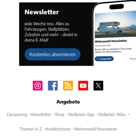
Newsletter
Jede Woche neu. Alles zu
Fahrzeugen, Stellplätzen,
Zubehör und mehr – direkt in
deine E-Mail!
Kostenlos abonnieren
Angebote
Caravaning
Newsletter
Shop
Stellplatz-App
Stellplatz-Atlas
Themen A-Z
Kreditrechner
Wohnmobil finanzieren