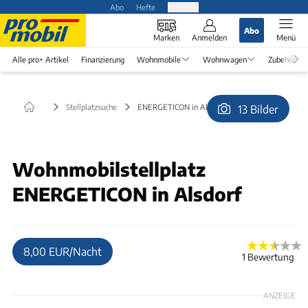
Abo
Hefte
Produkte
Abo
Marken
Anmelden
Menü
Alle pro+ Artikel
Finanzierung
Wohnmobile
Wohnwagen
Zubehör
Stellplatzsuche
ENERGETICON in Alsdorf
13 Bilder
© Thomas König
Wohnmobilstellplatz
ENERGETICON in Alsdorf
8,00 EUR/Nacht
1 Bewertung
ANZEIGE