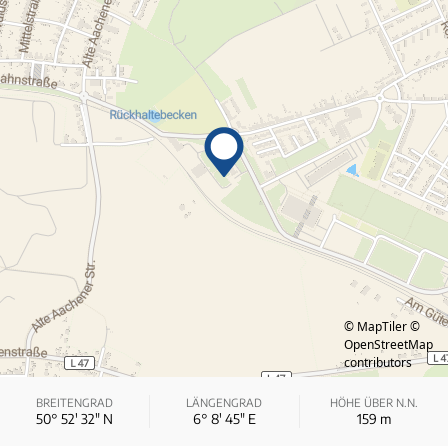
© MapTiler
©
OpenStreetMap
contributors
BREITENGRAD
LÄNGENGRAD
HÖHE ÜBER N.N.
50° 52′ 32″ N
6° 8′ 45″ E
159
m