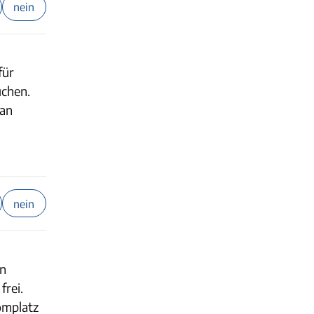
nein
für
uchen.
man
nein
in
frei.
omplatz