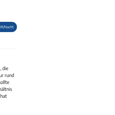
UR/Nacht
, die
pur rund
ollte
ältnis
 hat