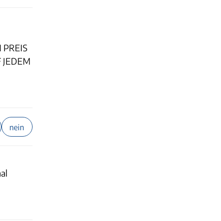
 PREIS
F JEDEM
nein
al