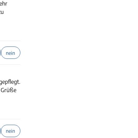
sehr
zu
nein
gepflegt.
. Grüße
nein