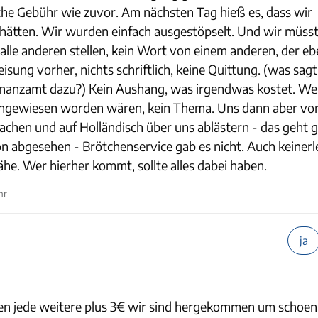
eiche Gebühr wie zuvor. Am nächsten Tag hieß es, dass wir
ätten. Wir wurden einfach ausgestöpselt. Und wir müss
alle anderen stellen, kein Wort von einem anderen, der e
isung vorher, nichts schriftlich, keine Quittung. (was sagt
 Finanzamt dazu?) Kein Aushang, was irgendwas kostet. W
 hingewiesen worden wären, kein Thema. Uns dann aber vo
achen und auf Holländisch über uns ablästern - das geht g
n abgesehen - Brötchenservice gab es nicht. Auch keinerl
ähe. Wer hierher kommt, sollte alles dabei haben.
hr
ja
nen jede weitere plus 3€ wir sind hergekommen um schoen