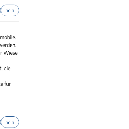
nein
nmobile.
werden.
er Wiese
, die
e für
nein