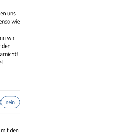
ten uns
benso wie
enn wir
r den
arnicht!
ei
nein
 mit den