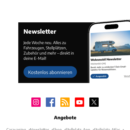
Newsletter
Jede Woche neu. Alles zu
Fahrzeugen, Stellplätzen,
Zubehör und mehr – direkt in
deine E-Mail!
Kostenlos abonnieren
Angebote
Caravaning
Newsletter
Shop
Stellplatz-App
Stellplatz-Atlas