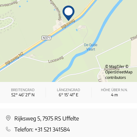
© MapTiler
©
OpenStreetMap
contributors
BREITENGRAD
LÄNGENGRAD
HÖHE ÜBER N.N.
52° 46′ 21″ N
6° 15′ 41″ E
4
m
Rijksweg 5, 7975 RS Uffelte
Telefon:
+31 521 341584