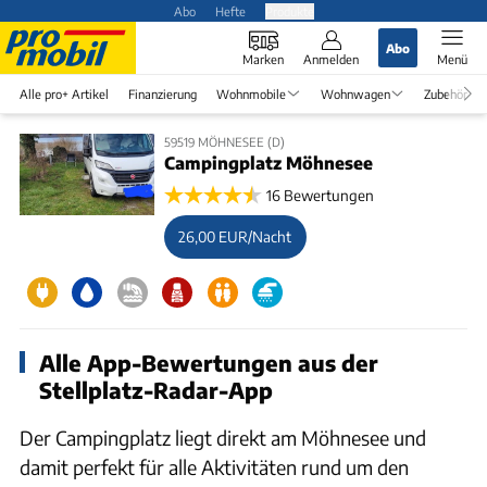
Abo
Hefte
Produkte
Abo
Marken
Anmelden
Menü
Alle pro+ Artikel
Finanzierung
Wohnmobile
Wohnwagen
Zubehör
59519 MÖHNESEE (D)
Campingplatz Möhnesee
16 Bewertungen
26,00 EUR/Nacht
Alle App-Bewertungen aus der
Stellplatz-Radar-App
Der Campingplatz liegt direkt am Möhnesee und
damit perfekt für alle Aktivitäten rund um den