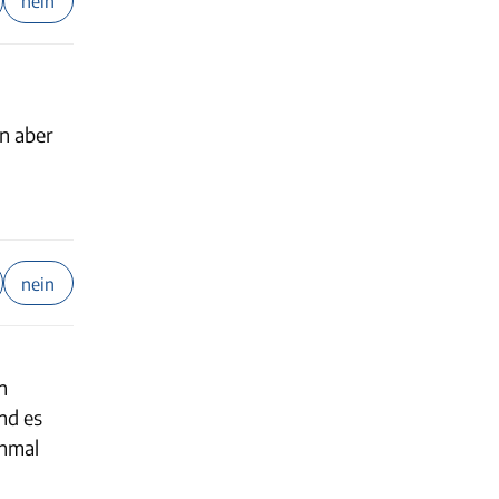
nein
en aber
nein
n
nd es
inmal