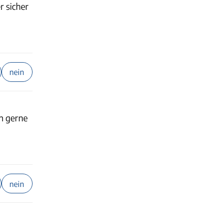
r sicher
nein
n gerne
nein