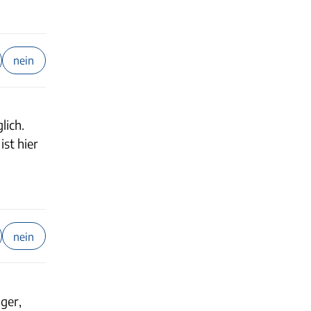
nein
lich.
st hier
nein
ger,