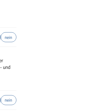
nein
er
r- und
nein