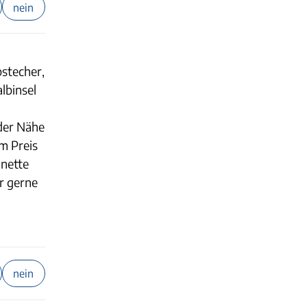
nein
bstecher,
lbinsel
 der Nähe
m Preis
 nette
r gerne
nein