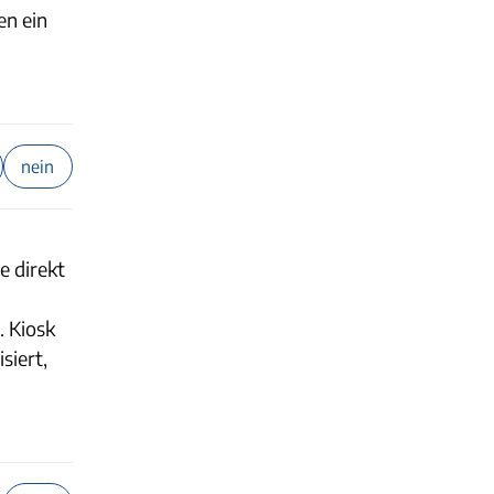
en ein
nein
e direkt
. Kiosk
siert,