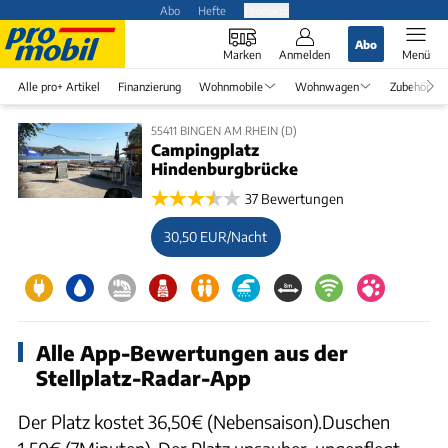
Abo
Hefte
Produkte
Abo
Marken
Anmelden
Menü
Alle pro+ Artikel
Finanzierung
Wohnmobile
Wohnwagen
Zubehör
55411 BINGEN AM RHEIN (D)
Campingplatz
Hindenburgbrücke
37 Bewertungen
30,50 EUR/Nacht
Alle App-Bewertungen aus der
Stellplatz-Radar-App
Der Platz kostet 36,50€ (Nebensaison).Duschen