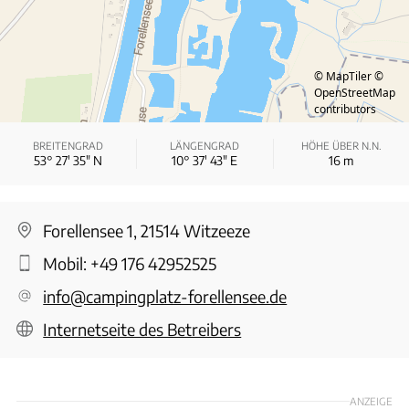
© MapTiler
©
OpenStreetMap
contributors
BREITENGRAD
LÄNGENGRAD
HÖHE ÜBER N.N.
53° 27′ 35″ N
10° 37′ 43″ E
16
m
Forellensee 1, 21514 Witzeeze
Mobil:
+49 176 42952525
info@campingplatz-forellensee.de
Internetseite des Betreibers
ANZEIGE