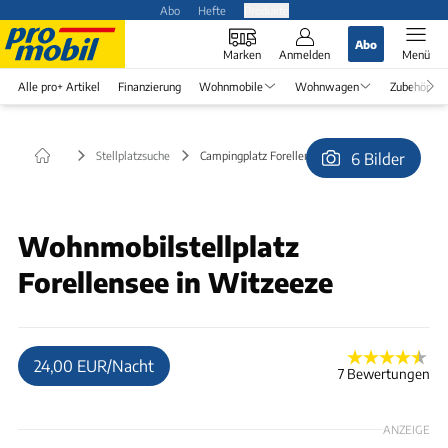
Abo
Hefte
Produkte
Abo
Marken
Anmelden
Menü
Alle pro+ Artikel
Finanzierung
Wohnmobile
Wohnwagen
Zubehör
Stellplatzsuche
Campingplatz Forellensee in Witzeeze
6 Bilder
© RD0803
Wohnmobilstellplatz
Forellensee in Witzeeze
24,00 EUR/Nacht
7 Bewertungen
ANZEIGE