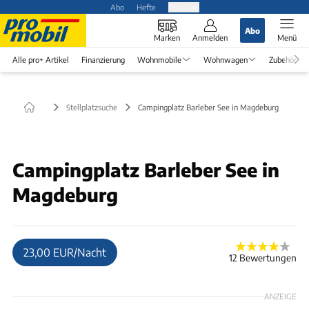
Abo
Hefte
Produkte
Abo
Marken
Anmelden
Menü
Alle pro+ Artikel
Finanzierung
Wohnmobile
Wohnwagen
Zubehör
Stellplatzsuche
Campingplatz Barleber See in Magdeburg
© J+A
Campingplatz Barleber See in
Magdeburg
23,00 EUR/Nacht
12 Bewertungen
ANZEIGE