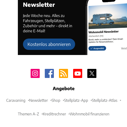
Newsletter
Jede Woche neu. Alles zu
Fahrzeugen, Stellplätzen,
Zubehör und mehr – direkt in
deine E-Mail!
Kostenlos abonnieren
Angebote
Caravaning
Newsletter
Shop
Stellplatz-App
Stellplatz-Atlas
Themen A-Z
Kreditrechner
Wohnmobil finanzieren