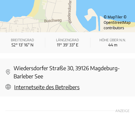
© MapTiler
©
OpenStreetMap
contributors
BREITENGRAD
LÄNGENGRAD
HÖHE ÜBER N.N.
52° 13′ 16″ N
11° 39′ 33″ E
44
m
Wiedersdorfer Straße 30, 39126 Magdeburg-
Barleber See
Internetseite des Betreibers
ANZEIGE