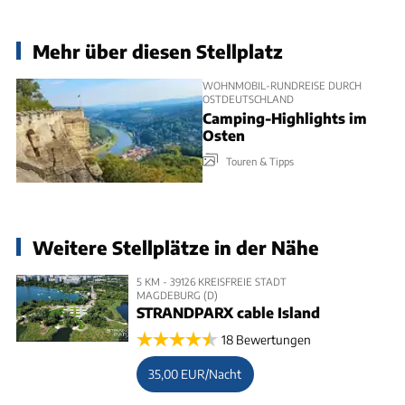
Mehr über diesen Stellplatz
WOHNMOBIL-RUNDREISE DURCH
OSTDEUTSCHLAND
Camping-Highlights im
Osten
Touren & Tipps
Weitere Stellplätze in der Nähe
5 KM - 39126 KREISFREIE STADT
MAGDEBURG (D)
STRANDPARX cable Island
18 Bewertungen
35,00 EUR/Nacht