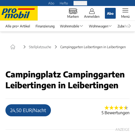
Abo
Hefte
Produkte
Abo
Marken
Anmelden
Menü
Alle pro+ Artikel
Finanzierung
Wohnmobile
Wohnwagen
Zubehör
Stellplatzsuche
Campinggarten Leibertingen in Leibertingen
© Werner
Campingplatz Campinggarten
Leibertingen in Leibertingen
24,50 EUR/Nacht
5 Bewertungen
ANZEIGE