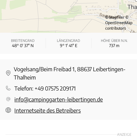
© MapTiler
©
OpenStreetMap
contributors
BREITENGRAD
LÄNGENGRAD
HÖHE ÜBER N.N.
48° 0′ 37″ N
9° 1′ 41″ E
737
m
Vogelsang/Beim Freibad 1, 88637 Leibertingen-
Thalheim
Telefon:
+49 07575 209171
info@campinggarten-leibertingen.de
Internetseite des Betreibers
ANZEIGE