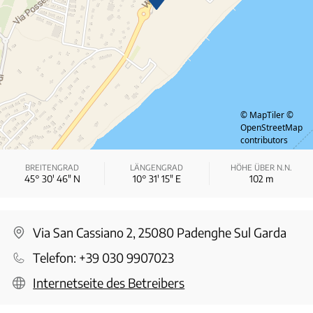
© MapTiler
©
OpenStreetMap
contributors
BREITENGRAD
LÄNGENGRAD
HÖHE ÜBER N.N.
45° 30′ 46″ N
10° 31′ 15″ E
102
m
Via San Cassiano 2, 25080 Padenghe Sul Garda
Telefon:
+39 030 9907023
Internetseite des Betreibers