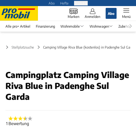
Abo
Hefte
Produkte
Abo
Marken
Anmelden
Menü
Alle pro+ Artikel
Finanzierung
Wohnmobile
Wohnwagen
Zubehör
Stellplatzsuche
Camping Village Riva Blue (kostenlos) in Padenghe Sul Garda
Campingplatz Camping Village
Riva Blue in Padenghe Sul
Garda
1 Bewertung