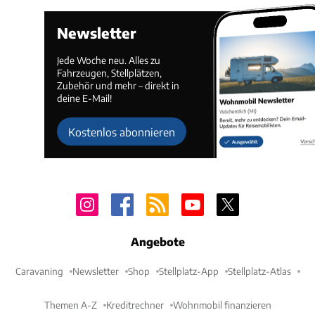
Newsletter
Jede Woche neu. Alles zu
Fahrzeugen, Stellplätzen,
Zubehör und mehr – direkt in
deine E-Mail!
Kostenlos abonnieren
Angebote
Caravaning
Newsletter
Shop
Stellplatz-App
Stellplatz-Atlas
Themen A-Z
Kreditrechner
Wohnmobil finanzieren