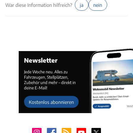
War diese Information hilfreich?
ja
nein
Newsletter
Jede Woche neu. Alles zu
Fahrzeugen, Stellplätzen,
Zubehör und mehr – direkt in
deine E-Mail!
Kostenlos abonnieren