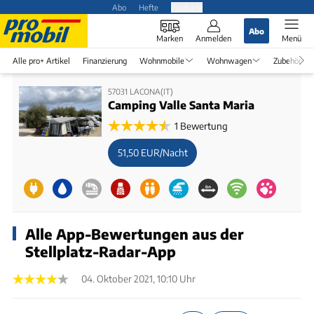
Abo
Hefte
Produkte
Abo
Marken
Anmelden
Menü
Alle pro+ Artikel
Finanzierung
Wohnmobile
Wohnwagen
Zubehör
57031 LACONA(IT)
Camping Valle Santa Maria
1 Bewertung
51,50 EUR/Nacht
Alle App-Bewertungen aus der
Stellplatz-Radar-App
04. Oktober 2021, 10:10 Uhr