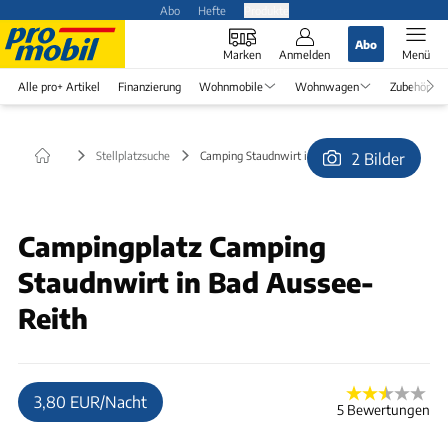
Abo
Hefte
Produkte
Abo
Marken
Anmelden
Menü
Alle pro+ Artikel
Finanzierung
Wohnmobile
Wohnwagen
Zubehör
Stellplatzsuche
Camping Staudnwirt in Bad Aussee-Reith
2 Bilder
© Hjgabor
Campingplatz Camping
Staudnwirt in Bad Aussee-
Reith
3,80 EUR/Nacht
5 Bewertungen