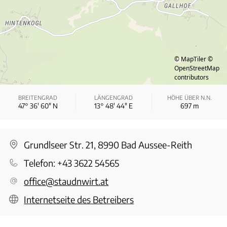
© MapTiler
©
OpenStreetMap
contributors
BREITENGRAD
LÄNGENGRAD
HÖHE ÜBER N.N.
47° 36′ 60″ N
13° 48′ 44″ E
697
m
Grundlseer Str. 21, 8990 Bad Aussee-Reith
Telefon:
+43 3622 54565
office@staudnwirt.at
Internetseite des Betreibers