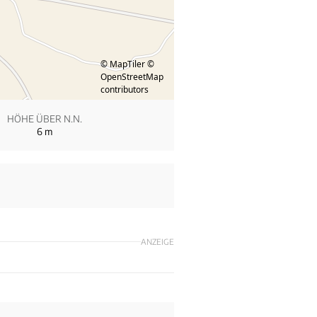
© MapTiler
©
OpenStreetMap
contributors
HÖHE ÜBER N.N.
6
m
ANZEIGE