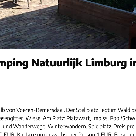
mping Natuurlijk Limburg i
halb von Voeren-Remersdaal. Der Stellplatz liegt im Wal
 Rasengitter, Wiese. Am Platz: Platzwart, Imbiss, Pool/S
d- und Wanderwege, Winterwandern, Spielplatz. Preis pro 
0 EUR. Kurtaxe pro erwachsener Person: 1 EUR. Bezahlung