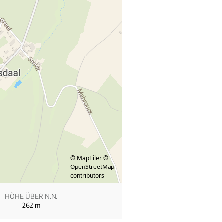
© MapTiler
©
OpenStreetMap
contributors
HÖHE ÜBER N.N.
262
m