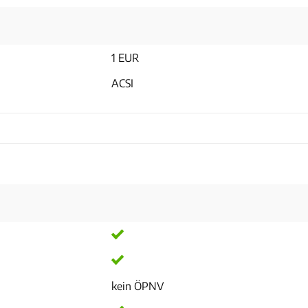
1 EUR
ACSI
kein ÖPNV