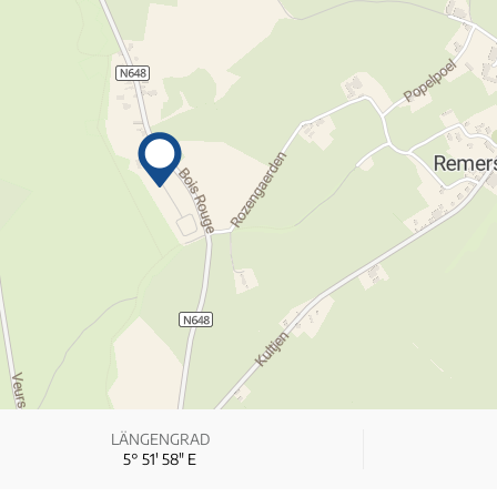
LÄNGENGRAD
5° 51′ 58″ E