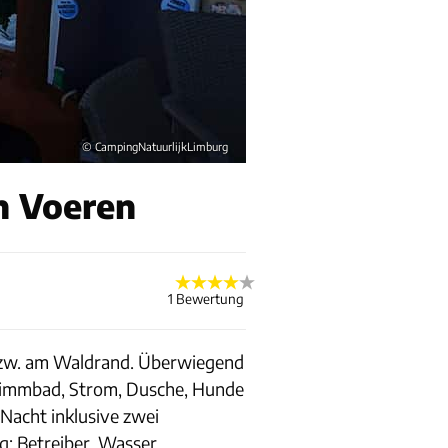
© CampingNatuurlijkLimburg
n Voeren
1 Bewertung
d bzw. am Waldrand. Überwiegend
chwimmbad, Strom, Dusche, Hunde
Nacht inklusive zwei
: Betreiber. Wasser,