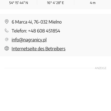
54° 15′ 44″ N
16° 4′ 28″ E
4
m
6 Marca 4i, 76-032 Mielno
Telefon:
+48 608 451854
info@nagranicy.pl
Internetseite des Betreibers
ANZEIGE