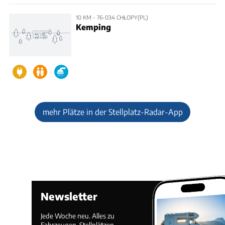
10 KM - 76-034 CHŁOPY(PL)
Kemping
mehr Plätze in der Stellplatz-Radar-App
Newsletter
Jede Woche neu. Alles zu
Fahrzeugen, Stellplätzen,