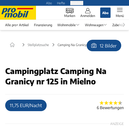
Abo
Hefte
Produkte
Abo
Marken
Anmelden
Menü
Alle pro+ Artikel
Finanzierung
Wohnmobile
Wohnwagen
Zubehör
Stellplatzsuche
Camping Na Granicy nr 125 in Mielno
12 Bilder
© patrycja.karasinska@gmail.com
Campingplatz Camping Na
Granicy nr 125 in Mielno
11,75 EUR/Nacht
6 Bewertungen
ANZEIGE