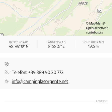
© MapTiler
©
OpenStreetMap
contributors
BREITENGRAD
LÄNGENGRAD
HÖHE ÜBER N.N.
45° 48′ 19″ N
6° 55′ 27″ E
1505
m
Telefon:
+39 389 90 20 772
info@campinglasorgente.net
ANZEIGE