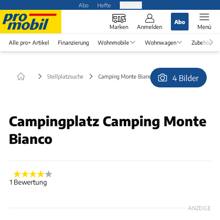
Abo
Hefte
Produkte
Abo
Marken
Anmelden
Menü
Alle pro+ Artikel
Finanzierung
Wohnmobile
Wohnwagen
Zubehör
Stellplatzsuche
Camping Monte Bianco (kostenlos) in null
4 Bilder
© Waifly
Campingplatz Camping Monte
Bianco
1 Bewertung
ANZEIGE