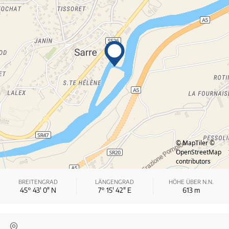
© MapTiler
©
OpenStreetMap
contributors
BREITENGRAD
LÄNGENGRAD
HÖHE ÜBER N.N.
45° 43′ 0″ N
7° 15′ 42″ E
613
m