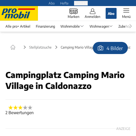
Abo
Hefte
Produkte
Abo
Marken
Anmelden
Menü
Alle pro+ Artikel
Finanzierung
Wohnmobile
Wohnwagen
Zubehör
Stellplatzsuche
Camping Mario Village (kostenlos) in Caldonazzo
4 Bilder
© Günter Ultes
Campingplatz Camping Mario
Village in Caldonazzo
2 Bewertungen
ANZEIGE