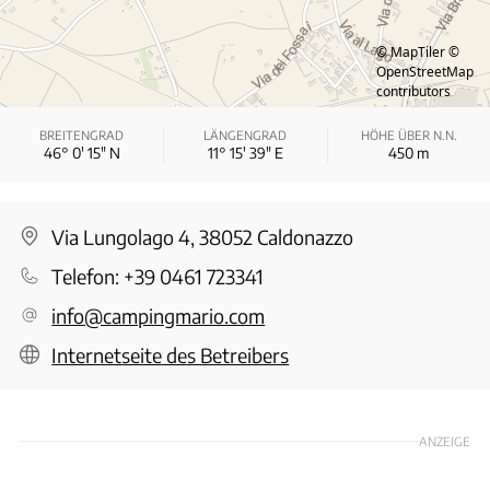
© MapTiler
©
OpenStreetMap
contributors
BREITENGRAD
LÄNGENGRAD
HÖHE ÜBER N.N.
46° 0′ 15″ N
11° 15′ 39″ E
450
m
Via Lungolago 4, 38052 Caldonazzo
Telefon:
+39 0461 723341
info@campingmario.com
Internetseite des Betreibers
ANZEIGE