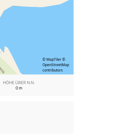
© MapTiler
©
OpenStreetMap
contributors
HÖHE ÜBER N.N.
0
m