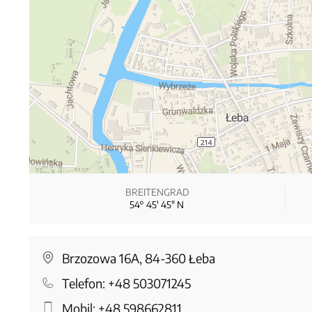
BREITENGRAD
54° 45′ 45″ N
Brzozowa 16A, 84-360 Łeba
Telefon:
+48 503071245
Mobil:
+48 598662811