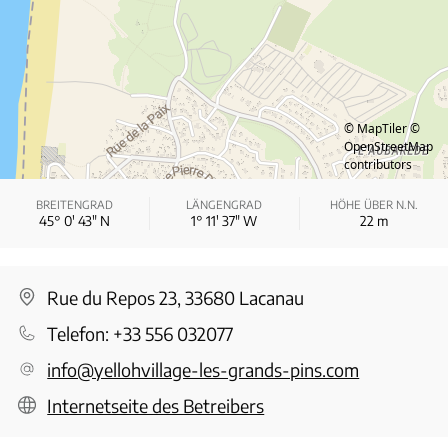
© MapTiler
©
OpenStreetMap
contributors
BREITENGRAD
LÄNGENGRAD
HÖHE ÜBER N.N.
45° 0′ 43″ N
1° 11′ 37″ W
22
m
Rue du Repos 23, 33680 Lacanau
Telefon:
+33 556 032077
info@yellohvillage-les-grands-pins.com
Internetseite des Betreibers