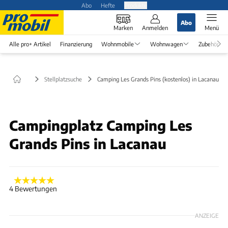
Abo
Hefte
Produkte
Abo
Marken
Anmelden
Menü
Alle pro+ Artikel
Finanzierung
Wohnmobile
Wohnwagen
Zubehör
Stellplatzsuche
Camping Les Grands Pins (kostenlos) in Lacanau
Campingplatz Camping Les
Grands Pins in Lacanau
4 Bewertungen
ANZEIGE