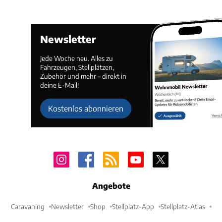
Newsletter
Jede Woche neu. Alles zu
Fahrzeugen, Stellplätzen,
Zubehör und mehr – direkt in
deine E-Mail!
Kostenlos abonnieren
Angebote
Caravaning
Newsletter
Shop
Stellplatz-App
Stellplatz-Atlas