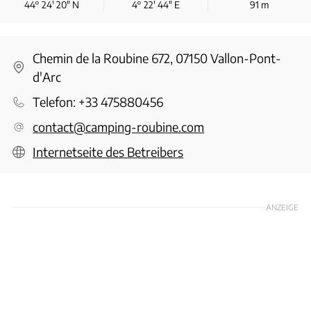
44° 24′ 20″ N
4° 22′ 44″ E
91
m
Chemin de la Roubine 672, 07150 Vallon-Pont-
d'Arc
Telefon:
+33 475880456
contact@camping-roubine.com
Internetseite des Betreibers
ANZEIGE