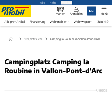
Abo
Hefte
Produkte
Abo
Marken
Anmelden
Menü
Alle pro+ Artikel
Finanzierung
Wohnmobile
Wohnwagen
Zubehör
Stellplatzsuche
Camping la Roubine in Vallon-Pont-d'Arc
© camping-roubine.com
Campingplatz Camping la
Roubine in Vallon-Pont-d'Arc
ANZEIGE