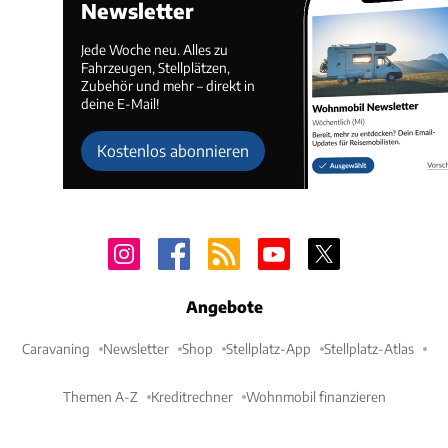
Newsletter
Jede Woche neu. Alles zu
Fahrzeugen, Stellplätzen,
Zubehör und mehr – direkt in
deine E-Mail!
Kostenlos abonnieren
Angebote
Caravaning
Newsletter
Shop
Stellplatz-App
Stellplatz-Atlas
Themen A-Z
Kreditrechner
Wohnmobil finanzieren