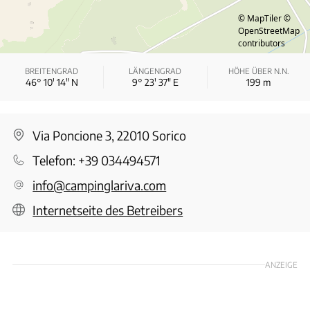
© MapTiler
©
OpenStreetMap
contributors
BREITENGRAD
LÄNGENGRAD
HÖHE ÜBER N.N.
46° 10′ 14″ N
9° 23′ 37″ E
199
m
Via Poncione 3, 22010 Sorico
Telefon:
+39 034494571
info@campinglariva.com
Internetseite des Betreibers
ANZEIGE