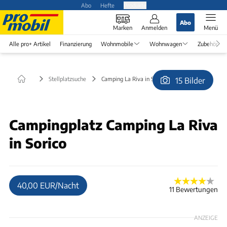
Abo
Hefte
Produkte
Abo
Marken
Anmelden
Menü
Alle pro+ Artikel
Finanzierung
Wohnmobile
Wohnwagen
Zubehör
Stellplatzsuche
Camping La Riva in Sorico
15 Bilder
© Marc Lipphardt
Campingplatz Camping La Riva
in Sorico
40,00 EUR/Nacht
11 Bewertungen
ANZEIGE