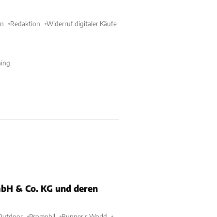
en
Redaktion
Widerruf digitaler Käufe
ning
bH & Co. KG und deren
Outdoor
Promobil
Runner's World