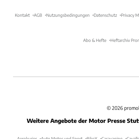
Kontakt
AGB
Nutzungsbedingungen
Datenschutz
Privacy 
Abo & Hefte
Heftarchiv Pro
©
2026
promob
Weitere Angebote der Motor Presse Stu
Aerokurier
Auto Motor und Sport
BikeX
Caravaning
Cavall