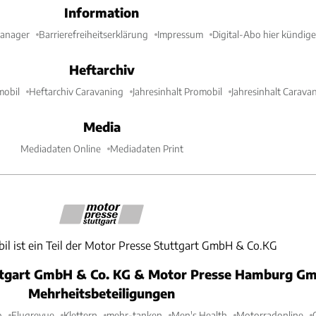
Information
Manager
Barrierefreiheitserklärung
Impressum
Digital-Abo hier kündig
Heftarchiv
mobil
Heftarchiv Caravaning
Jahresinhalt Promobil
Jahresinhalt Carava
Media
Mediadaten Online
Mediadaten Print
il ist ein Teil der Motor Presse Stuttgart GmbH & Co.KG
ttgart GmbH & Co. KG & Motor Presse Hamburg Gm
Mehrheitsbeteiligungen
o
Flugrevue
Klettern
mehr-tanken
Men's Health
Motorradonline