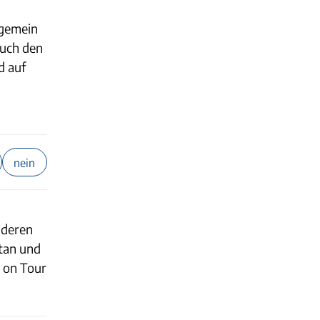
lgemein
auch den
d auf
nein
nderen
etan und
i on Tour