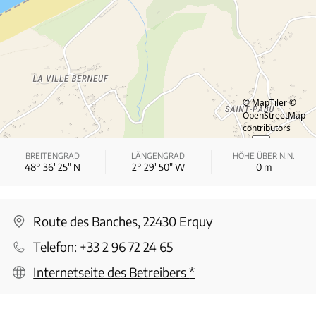
© MapTiler
©
OpenStreetMap
contributors
BREITENGRAD
LÄNGENGRAD
HÖHE ÜBER N.N.
48° 36′ 25″ N
2° 29′ 50″ W
0
m
Route des Banches, 22430 Erquy
Telefon:
+33 2 96 72 24 65
Internetseite des Betreibers
*