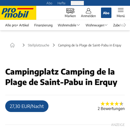
Abo
Hefte
Produkte
Abo
Marken
Anmelden
Menü
Alle pro+ Artikel
Finanzierung
Wohnmobile
Wohnwagen
Zubehör
Stellplatzsuche
Camping de la Plage de Saint-Pabu in Erquy
Campingplatz Camping de la
Plage de Saint-Pabu in Erquy
27,30 EUR/Nacht
2 Bewertungen
ANZEIGE