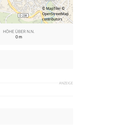
© MapTiler
©
OpenStreetMap
contributors
HÖHE ÜBER N.N.
0
m
ANZEIGE