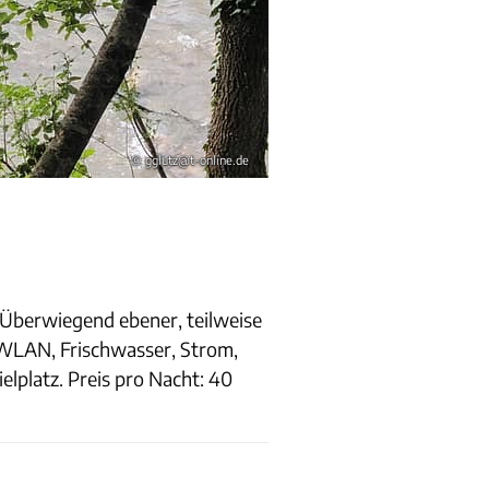
© gglutz@t-online.de
 Überwiegend ebener, teilweise
 WLAN, Frischwasser, Strom,
lplatz. Preis pro Nacht: 40