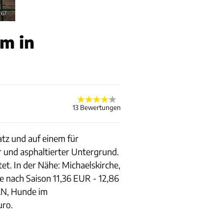
 67
m in
13 Bewertungen
atz und auf einem für
r und asphaltierter Untergrund.
t. In der Nähe: Michaelskirche,
e nach Saison 11,36 EUR - 12,86
AN, Hunde im
uro.