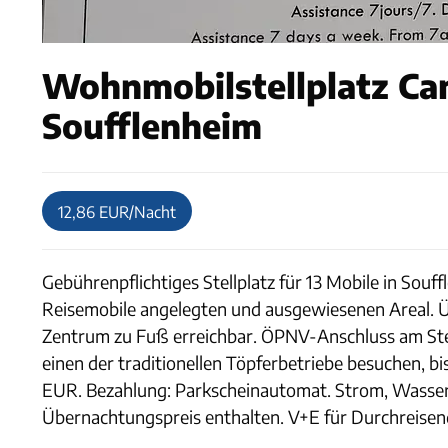
Wohnmobilstellplatz Ca
Soufflenheim
12,86 EUR/Nacht
Gebührenpflichtiges Stellplatz für 13 Mobile in Souff
Reisemobile angelegten und ausgewiesenen Areal. Üb
Zentrum zu Fuß erreichbar. ÖPNV-Anschluss am Stell
einen der traditionellen Töpferbetriebe besuchen, b
EUR. Bezahlung: Parkscheinautomat. Strom, Wass
Übernachtungspreis enthalten. V+E für Durchreisend