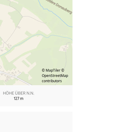
© MapTiler
©
OpenStreetMap
contributors
HÖHE ÜBER N.N.
127
m