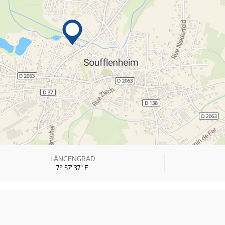
LÄNGENGRAD
7° 57′ 37″ E