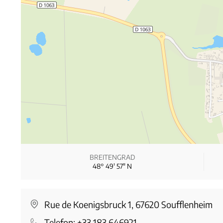
BREITENGRAD
48° 49′ 57″ N
Rue de Koenigsbruck 1, 67620 Soufflenheim
Telefon:
+33 183 646921