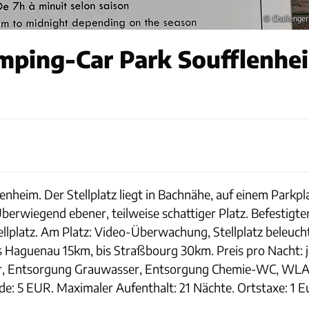
© Challenger
mping-Car Park Soufflenhei
lenheim. Der Stellplatz liegt in Bachnähe, auf einem Parkpl
erwiegend ebener, teilweise schattiger Platz. Befestigte
platz. Am Platz: Video-Überwachung, Stellplatz beleuchte
is Haguenau 15km, bis Straßbourg 30km. Preis pro Nacht: j
er, Entsorgung Grauwasser, Entsorgung Chemie-WC, WL
e: 5 EUR. Maximaler Aufenthalt: 21 Nächte. Ortstaxe: 1 E