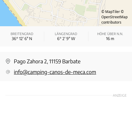
© MapTiler
©
OpenStreetMap
contributors
BREITENGRAD
LÄNGENGRAD
HÖHE ÜBER N.N.
36° 12′ 6″ N
6° 2′ 9″ W
16
m
Pago Zahora 2, 11159 Barbate
info@camping-canos-de-meca.com
ANZEIGE