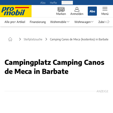
Abo
Hefte
Produkte
Abo
Marken
Anmelden
Menü
Alle pro+ Artikel
Finanzierung
Wohnmobile
Wohnwagen
Zubehör
Stellplatzsuche
Camping Canos de Meca (kostenlos) in Barbate
Campingplatz Camping Canos
de Meca in Barbate
ANZEIGE