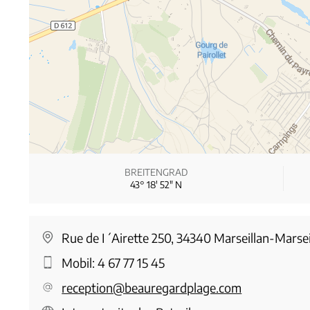
BREITENGRAD
43° 18′ 52″ N
Rue de I´Airette 250, 34340 Marseillan-Marsei
Mobil:
4 67 77 15 45
reception@beauregardplage.com