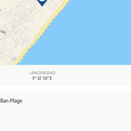
LÄNGENGRAD
3° 32′ 56″ E
llan Plage