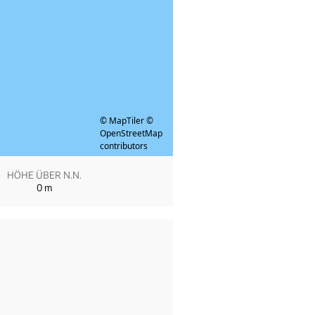
© MapTiler
©
OpenStreetMap
contributors
HÖHE ÜBER N.N.
0
m