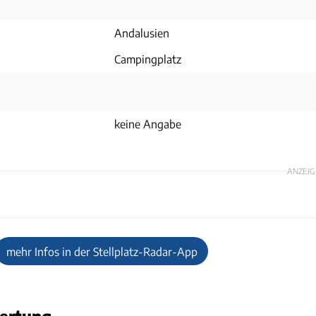
Andalusien
Campingplatz
keine Angabe
ANZEIG
mehr Infos in der Stellplatz-Radar-App
ertung