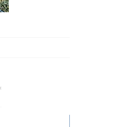
rer
E