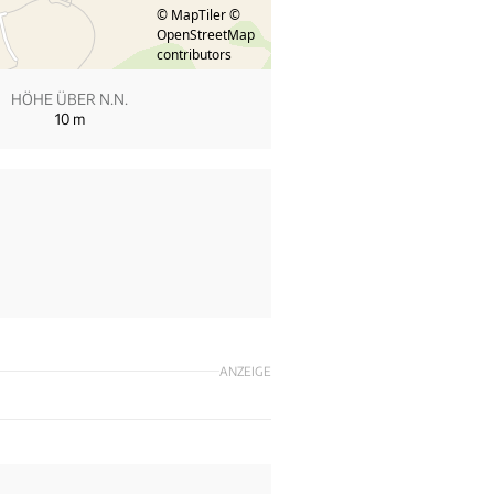
© MapTiler
©
OpenStreetMap
contributors
HÖHE ÜBER N.N.
10
m
ANZEIGE