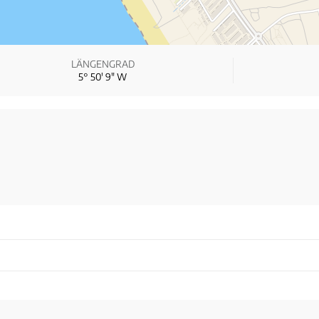
LÄNGENGRAD
5° 50′ 9″ W