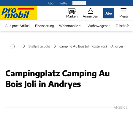
Abo
Hefte
Produkte
Abo
Marken
Anmelden
Menü
Alle pro+ Artikel
Finanzierung
Wohnmobile
Wohnwagen
Zubehör
Stellplatzsuche
Camping Au Bois Joli (kostenlos) in Andryes
Campingplatz Camping Au
Bois Joli in Andryes
ANZEIGE