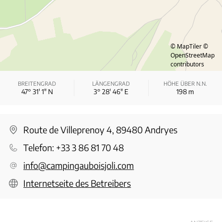
© MapTiler
©
OpenStreetMap
contributors
BREITENGRAD
LÄNGENGRAD
HÖHE ÜBER N.N.
47° 31′ 1″ N
3° 28′ 46″ E
198
m
Route de Villeprenoy 4, 89480 Andryes
Telefon:
+33 3 86 81 70 48
info@campingauboisjoli.com
Internetseite des Betreibers