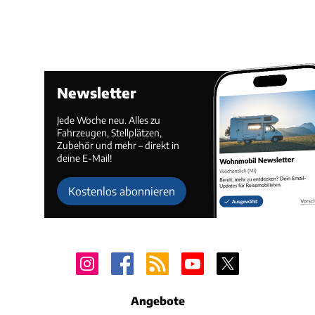
Newsletter
Jede Woche neu. Alles zu
Fahrzeugen, Stellplätzen,
Zubehör und mehr – direkt in
deine E-Mail!
Kostenlos abonnieren
Angebote