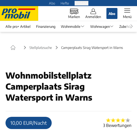
Abo
Hefte
Produkte
Abo
Marken
Anmelden
Menü
Alle pro+ Artikel
Finanzierung
Wohnmobile
Wohnwagen
Zubehör
Stellplatzsuche
Camperplaats Sirag Watersport in Warns
Wohnmobilstellplatz
Camperplaats Sirag
Watersport in Warns
10,00 EUR/Nacht
3 Bewertungen