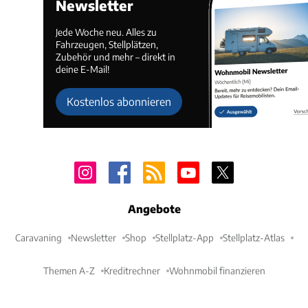
Newsletter
Jede Woche neu. Alles zu
Fahrzeugen, Stellplätzen,
Zubehör und mehr – direkt in
deine E-Mail!
Kostenlos abonnieren
Angebote
Caravaning
Newsletter
Shop
Stellplatz-App
Stellplatz-Atlas
Themen A-Z
Kreditrechner
Wohnmobil finanzieren