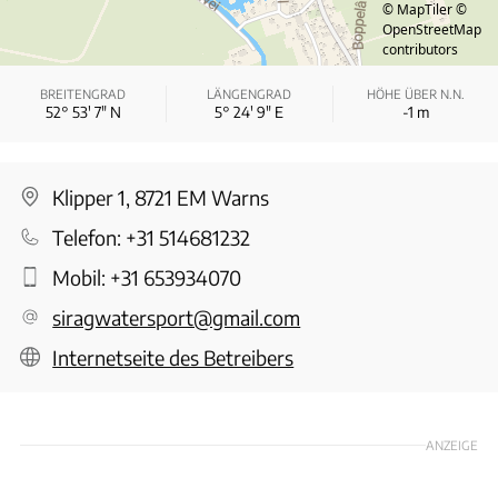
© MapTiler
©
OpenStreetMap
contributors
BREITENGRAD
LÄNGENGRAD
HÖHE ÜBER N.N.
52° 53′ 7″ N
5° 24′ 9″ E
-1
m
Klipper 1, 8721 EM Warns
Telefon:
+31 514681232
Mobil:
+31 653934070
siragwatersport@gmail.com
Internetseite des Betreibers
ANZEIGE