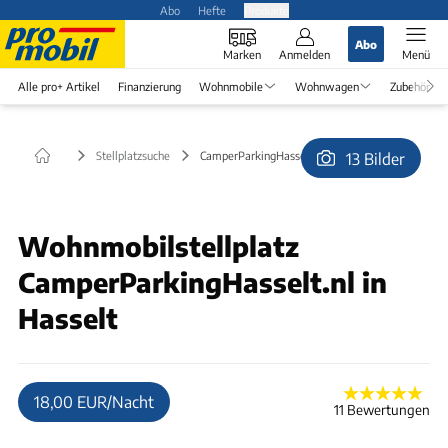
Abo
Hefte
Produkte
Abo
Marken
Anmelden
Menü
Alle pro+ Artikel
Finanzierung
Wohnmobile
Wohnwagen
Zubehör
Stellplatzsuche
CamperParkingHasselt.nl in Hasselt
13 Bilder
© Bea Bethlehem
Wohnmobilstellplatz
CamperParkingHasselt.nl in
Hasselt
18,00 EUR/Nacht
11 Bewertungen