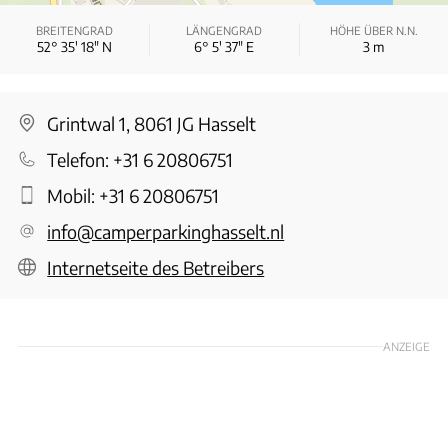
BREITENGRAD
LÄNGENGRAD
HÖHE ÜBER N.N.
52° 35′ 18″ N
6° 5′ 37″ E
3
m
Grintwal 1, 8061 JG Hasselt
Telefon:
+31 6 20806751
Mobil:
+31 6 20806751
info@camperparkinghasselt.nl
Internetseite des Betreibers
ANZEIGE