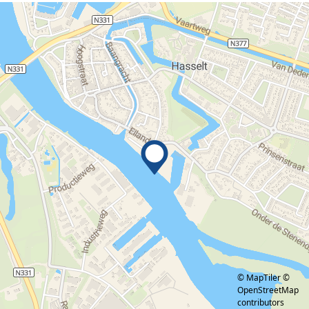
© MapTiler
©
OpenStreetMap
contributors